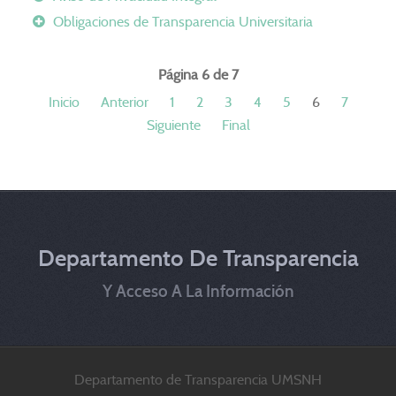
Obligaciones de Transparencia Universitaria
Página 6 de 7
Inicio
Anterior
1
2
3
4
5
6
7
Siguiente
Final
Departamento De Transparencia
Y Acceso A La Información
Departamento de Transparencia UMSNH